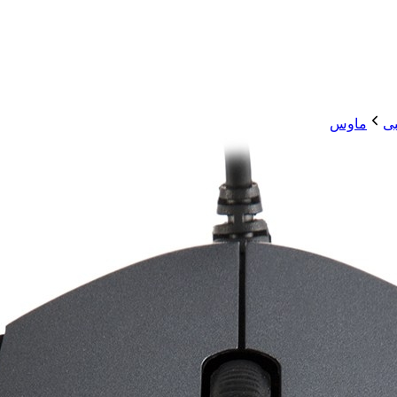
بی
ماوس