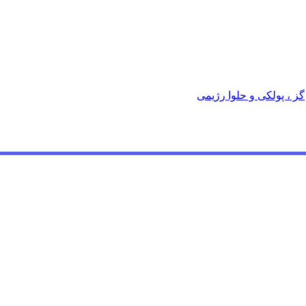
گز ، پولکی و حلوا رژیمی