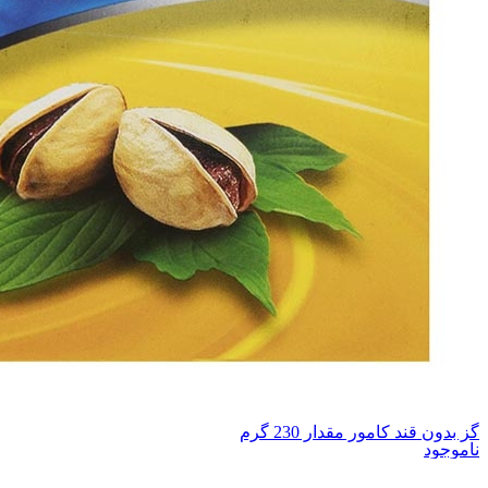
گز بدون قند کامور مقدار 230 گرم
ناموجود