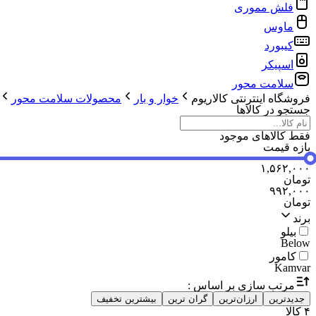
فلش مموری
ماوس
کیبورد
اسپیکر
سلامت محور
فروشگاه اینترنتی کالاریوم
خوار و بار
محصولات سلامت محور
جستجو در کالاها
فقط کالاهای موجود
بازه قیمت
۱,۵۶۲,۰۰۰
تومان
۹۹۲,۰۰۰
تومان
برند
بیلو
Below
کامور
Kamvar
مرتب سازی بر اساس :
جدیدترین
ارزان‌ترین
گران ترین
بیشترین تخفیف
۴
کالا